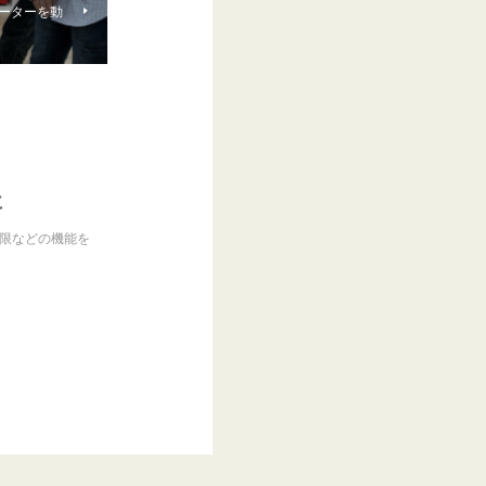
モーターを動
に
制限などの機能を