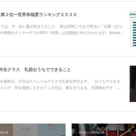
界第２位ー世界幸福度ランキング２０２０
マークでは、今、短い夏が始まりました。 夜は23時ごろまで明るい「白夜（びゃ
の時期のデンマークでのSFO（学童）は活動的に外に出かけます。&nbsp…
0年生クラス 礼節おうちでできること
の最終日。今日はスペシャルクラスで礼節を学びます。「おうちでできる
トルで、何を連想しますか？この日は、靴をそろえる、洗濯物を干す・…
 22:35
2019.11.09 00:25