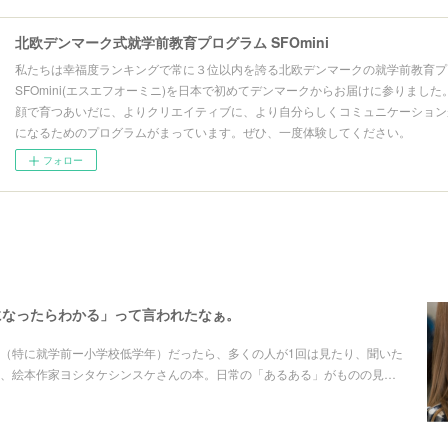
北欧デンマーク式就学前教育プログラム SFOmini
私たちは幸福度ランキングで常に３位以内を誇る北欧デンマークの就学前教育プ
SFOmini(エスエフオーミニ)を日本で初めてデンマークからお届けに参りました
顔で育つあいだに、よりクリエイティブに、より自分らしくコミュニケーション
になるためのプログラムがまっています。ぜひ、一度体験してください。
フォロー
になったらわかる」って言われたなぁ。
（特に就学前ー小学校低学年）だったら、多くの人が1回は見たり、聞いた
、絵本作家ヨシタケシンスケさんの本。日常の「あるある」がものの見…