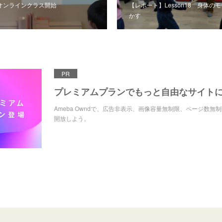
ni オンラインクラス開始
【レポート】Lesson18 身体の
かす
PR
プレミアムプランでもっと自由なサイト
Ameba Owndで、広告非表示、画像容量無制限、ページ数無
開放しよう。