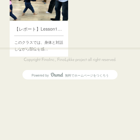
【レポート】Lesson18 身体のモーターを動かす
このクラスでは、身体と対話
しながら部位を感…
Copyright FinoInc., FinoLykke project all right reserved.
Powered by
無料でホームページをつくろう
AmebaOwnd
フォロー