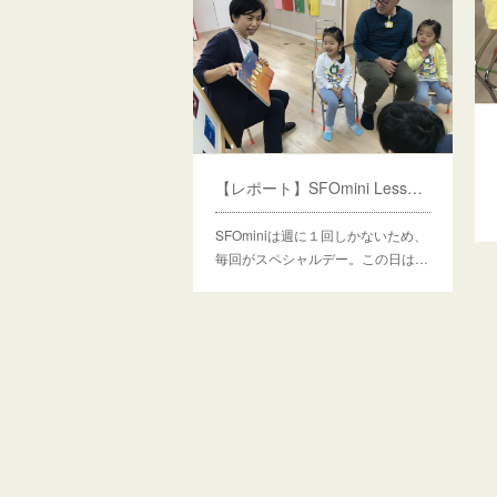
【レポート】SFOmini Lesson２ 感情
SFOminiは週に１回しかないため、
毎回がスペシャルデー。この日は…