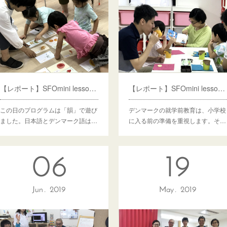
【レポート】SFOmini lesson11 韻で遊ぶ
【レポート】SFOmini lesson10 聞くことができる
この日のプログラムは「韻」で遊び
デンマークの就学前教育は、小学校
ました。日本語とデンマーク語は…
に入る前の準備を重視します。そ…
06
19
Jun
2019
May
2019