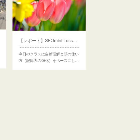
【レポート】SFOmini Lesson３ 自然理解
今日のクラスは自然理解と頭の使い
方（記憶力の強化）をベースにし…