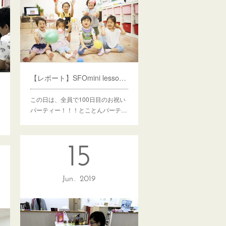
【レポート】SFOmini lesson９ 100day Party
この日は、全員で100日目のお祝い
パーティー！！！とことんパーテ…
15
Jun
2019