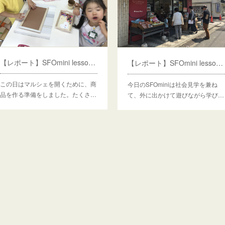
【レポート】SFOmini lesson５ マルシェ準備
【レポート】SFOmini lesson4 マルシェ
この日はマルシェを開くために、商
今日のSFOminiは社会見学を兼ね
品を作る準備をしました。たくさ…
て、外に出かけて遊びながら学び…