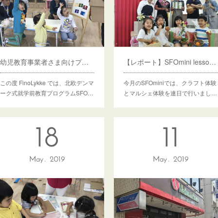
幼児教育事業者さま向けプログラム導入モニター説明会実施のお知らせ
【レポート】SFOmini lesson6 マルシェOPEN
この度 FinoLykke では、北欧デンマ
今月のSFOminiでは、クラフト体験
ーク式就学前教育プログラムSFO…
とマルシェ体験を連日で行いまし…
18
11
May
2019
May
2019