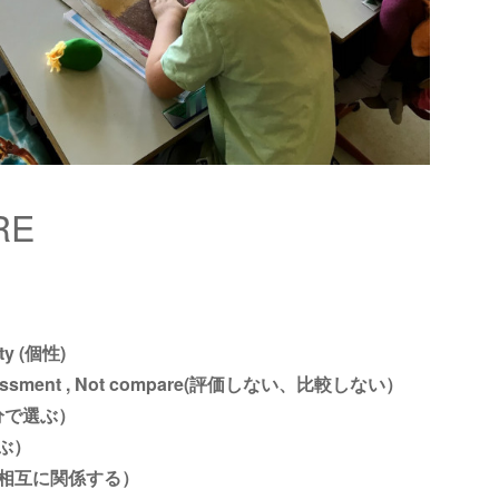
RE
lity (個性)
essment , Not compare(評価しない、比較しない）
(自分で選ぶ）
遊ぶ）
tive(相互に関係する）