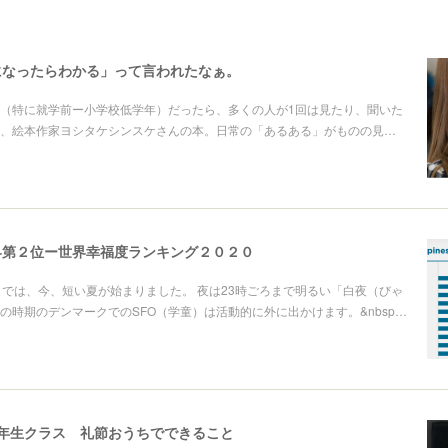
になったらわかる」って言われたなぁ。
（特に就学前ー小学校低学年）だったら、多くの人が1回は見たり、聞いた
、絵本作家ヨシタケシンスケさんの本。日常の「あるある」がものの見…
界第２位ー世界幸福度ランキング２０２０
マークでは、今、短い夏が始まりました。 夜は23時ごろまで明るい「白夜（びゃ
の時期のデンマークでのSFO（学童）は活動的に外に出かけます。&nbsp…
0年生クラス 礼節おうちでできること