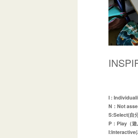
INSPI
I : Individua
N：Not ass
S:Select
P：Play（
I:Interac