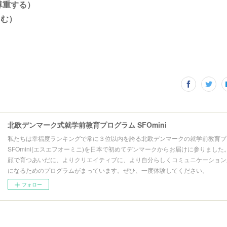
t(尊重する）
楽しむ）
北欧デンマーク式就学前教育プログラム SFOmini
私たちは幸福度ランキングで常に３位以内を誇る北欧デンマークの就学前教育プ
SFOmini(エスエフオーミニ)を日本で初めてデンマークからお届けに参りました
顔で育つあいだに、よりクリエイティブに、より自分らしくコミュニケーション
になるためのプログラムがまっています。ぜひ、一度体験してください。
フォロー