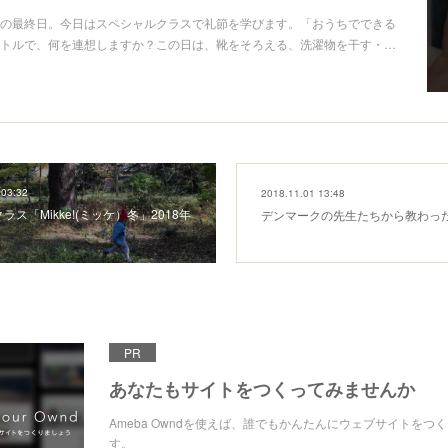
の最終日。今日はスペシャルクラスで礼節を学びます。「おうちでできる
トルで、何を連想しますか？この日は、靴をそろえる、洗濯物を干す・…
 03:32
2018.11.01 13:48
ラス「Mikke!(ミッケ）冬」2018年
デンマークの先生たちから教わっ
PR
あなたもサイトをつくってみませんか
Ameba Owndを使えば、誰でもかんたんにウェブサイトをつ
す。