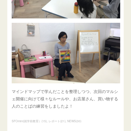
マインドマップで学んだことを整理しつつ、次回のマルシ
ェ開催に向けて様々なルールや、お店屋さん、買い物する
人のことばの練習をしましたよ！
SFOmini(就学前教育）
(
15
)
レポート
(
21
)
NEWS
(
30
)