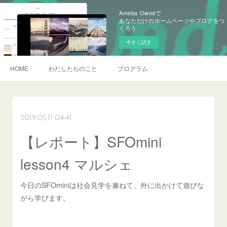
Ameba Owndで
あなただけのホームページやブログをつ
くろう
今すぐ試す
HOME
わたしたちのこと
プログラム
2019.05.11 04:41
【レポート】SFOmini
lesson4 マルシェ
今日のSFOminiは社会見学を兼ねて、外に出かけて遊びな
がら学びます。