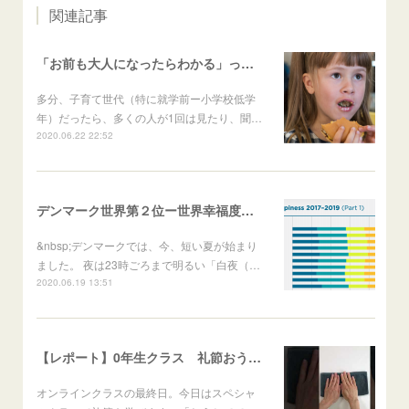
関連記事
「お前も大人になったらわかる」って言われたなぁ。
多分、子育て世代（特に就学前ー小学校低学
年）だったら、多くの人が1回は見たり、聞…
2020.06.22 22:52
デンマーク世界第２位ー世界幸福度ランキング２０２０
&nbsp;デンマークでは、今、短い夏が始まり
ました。 夜は23時ごろまで明るい「白夜（…
2020.06.19 13:51
【レポート】0年生クラス 礼節おうちでできること
オンラインクラスの最終日。今日はスペシャ