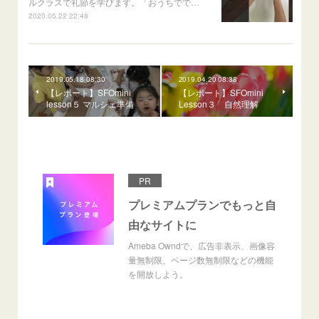
ルクラスで礼節を学びます。「おうちでで…
2020.05.22 22:48
2019.05.18 08:30
2019.04.20 08:38
【レポート】SFOmini
【レポート】SFOmini
lesson５ マルシェ準備
Lesson３ 自然理解
PR
プレミアムプランでもっと自
由なサイトに
Ameba Owndで、広告非表示、画像容
量無制限、ページ数無制限などの機能
を開放しよう。